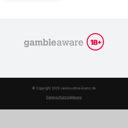
© Copyright 2020 casino-ohne-lizenz.de
Datenschutzerklärung