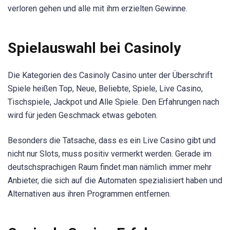
verloren gehen und alle mit ihm erzielten Gewinne.
Spielauswahl bei Casinoly
Die Kategorien des Casinoly Casino unter der Überschrift
Spiele heißen Top, Neue, Beliebte, Spiele, Live Casino,
Tischspiele, Jackpot und Alle Spiele. Den Erfahrungen nach
wird für jeden Geschmack etwas geboten.
Besonders die Tatsache, dass es ein Live Casino gibt und
nicht nur Slots, muss positiv vermerkt werden. Gerade im
deutschsprachigen Raum findet man nämlich immer mehr
Anbieter, die sich auf die Automaten spezialisiert haben und
Alternativen aus ihren Programmen entfernen.