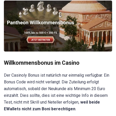
Willkommensbonus im Casino
Der Casinoly Bonus ist natürlich nur einmalig verfügbar. Ein
Bonus Code wird nicht verlangt. Die Zuteilung erfolgt
automatisch, sobald der Neukunde als Minimum 20 Euro
einzahlt. Dies sollte, dies ist eine wichtige Info in diesem
Test, nicht mit Skrill und Neteller erfolgen,
weil beide
EWallets nicht zum Boni berechtigen
.