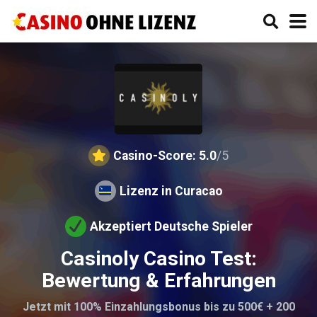
Casino-Score: 5.0
/5
Lizenz in Curacao
Akzeptiert Deutsche Spieler
Casinoly Casino Test:
Bewertung & Erfahrungen
Jetzt mit 100% Einzahlungsbonus bis zu 500€ + 200