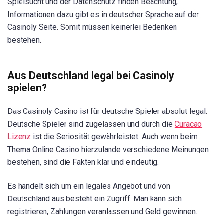
Spielsucht und der Datenschutz finden Beachtung,
Informationen dazu gibt es in deutscher Sprache auf der
Casinoly Seite. Somit müssen keinerlei Bedenken
bestehen.
Aus Deutschland legal bei Casinoly
spielen?
Das Casinoly Casino ist für deutsche Spieler absolut legal.
Deutsche Spieler sind zugelassen und durch die
Curacao
Lizenz
ist die Seriosität gewährleistet. Auch wenn beim
Thema Online Casino hierzulande verschiedene Meinungen
bestehen, sind die Fakten klar und eindeutig.
Es handelt sich um ein legales Angebot und von
Deutschland aus besteht ein Zugriff. Man kann sich
registrieren, Zahlungen veranlassen und Geld gewinnen.