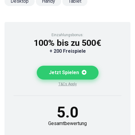
Desktop
Handy
Tablet
Einzahlungsbonus:
100% bis zu 500€
+ 200 Freispiele
Jetzt Spielen
T&Cs Apply
5.0
Gesamtbewertung