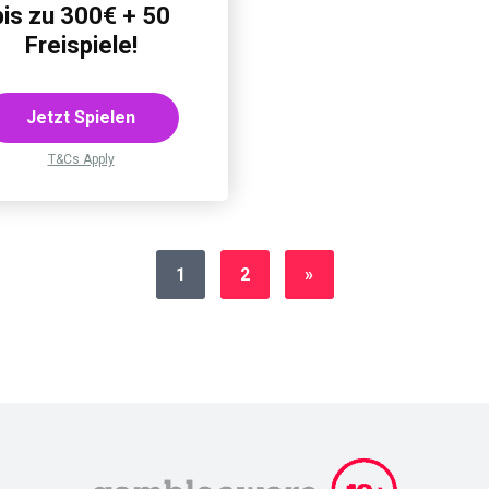
bis zu 300€ + 50
Freispiele!
Jetzt Spielen
T&Cs Apply
1
2
»