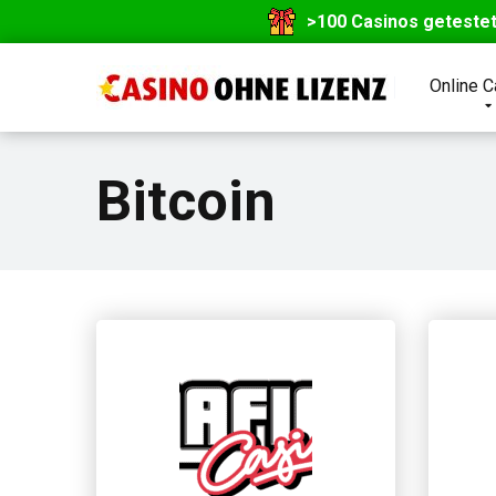
>100 Casinos geteste
Online C
Bitcoin