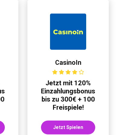
CasinoIn
%
Jetzt mit 120%
us
Einzahlungsbonus
00
bis zu 300€ + 100
Freispiele!
Jetzt Spielen