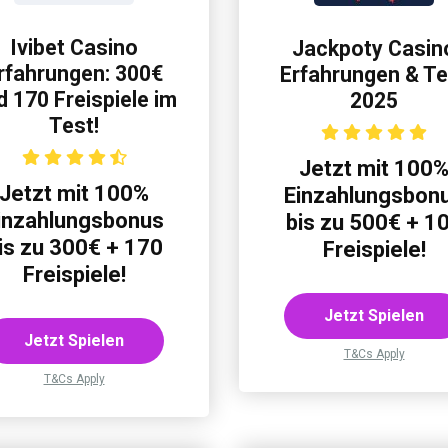
Ivibet Casino
Jackpoty Casin
rfahrungen: 300€
Erfahrungen & Te
d 170 Freispiele im
2025
Test!
Jetzt mit 100
Jetzt mit 100%
Einzahlungsbon
inzahlungsbonus
bis zu 500€ + 1
is zu 300€ + 170
Freispiele!
Freispiele!
Jetzt Spielen
Jetzt Spielen
T&Cs Apply
T&Cs Apply