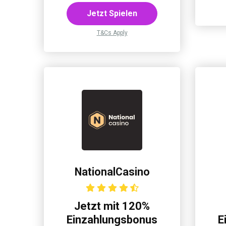
Jetzt Spielen
T&Cs Apply
NationalCasino
Jetzt mit 120%
Einzahlungsbonus
E