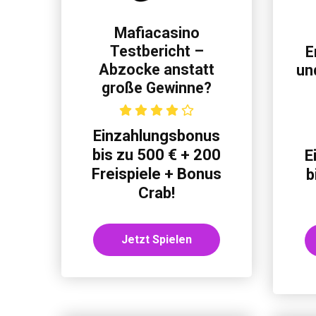
Mafiacasino
Testbericht –
E
Abzocke anstatt
un
große Gewinne?
Einzahlungsbonus
bis zu 500 € + 200
E
Freispiele + Bonus
b
Crab!
Jetzt Spielen