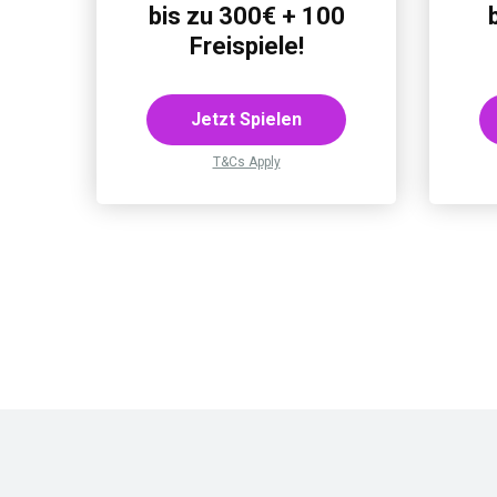
bis zu 300€ + 100
Freispiele!
Jetzt Spielen
T&Cs Apply