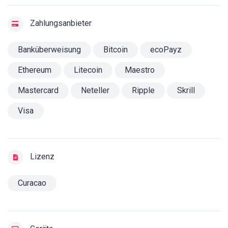
Zahlungsanbieter
Banküberweisung
Bitcoin
ecoPayz
Ethereum
Litecoin
Maestro
Mastercard
Neteller
Ripple
Skrill
Visa
Lizenz
Curacao