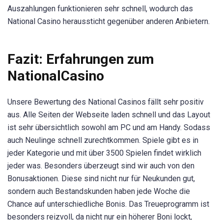
Auszahlungen funktionieren sehr schnell, wodurch das
National Casino heraussticht gegenüber anderen Anbietern.
Fazit: Erfahrungen zum
NationalCasino
Unsere Bewertung des National Casinos fällt sehr positiv
aus. Alle Seiten der Webseite laden schnell und das Layout
ist sehr übersichtlich sowohl am PC und am Handy. Sodass
auch Neulinge schnell zurechtkommen. Spiele gibt es in
jeder Kategorie und mit über 3500 Spielen findet wirklich
jeder was. Besonders überzeugt sind wir auch von den
Bonusaktionen. Diese sind nicht nur für Neukunden gut,
sondern auch Bestandskunden haben jede Woche die
Chance auf unterschiedliche Bonis. Das Treueprogramm ist
besonders reizvoll, da nicht nur ein höherer Boni lockt,