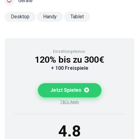
Geräte
Desktop
Handy
Tablet
Einzahlungsbonus:
120% bis zu 300€
+ 100 Freispiele
Jetzt Spielen
T&Cs Apply
4.8