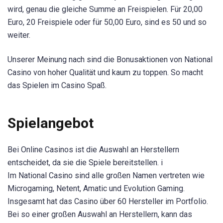
wird, genau die gleiche Summe an Freispielen. Für 20,00
Euro, 20 Freispiele oder für 50,00 Euro, sind es 50 und so
weiter.
Unserer Meinung nach sind die Bonusaktionen von National
Casino von hoher Qualität und kaum zu toppen. So macht
das Spielen im Casino Spaß.
Spielangebot
Bei Online Casinos ist die Auswahl an Herstellern
entscheidet, da sie die Spiele bereitstellen. i
Im National Casino sind alle großen Namen vertreten wie
Microgaming, Netent, Amatic und Evolution Gaming.
Insgesamt hat das Casino über 60 Hersteller im Portfolio.
Bei so einer großen Auswahl an Herstellern, kann das