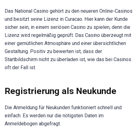
Das National Casino gehört zu den neueren Online-Casinos
und besitzt seine Lizenz in Curacao. Hier kann der Kunde
sicher sein, in einem seriösen Casino zu spielen, denn die
Lizenz wird regelmäßig geprüft. Das Casino überzeugt mit
einer gemütlichen Atmosphäre und einer übersichtlichen
Gestaltung. Positiv zu bewerten ist, dass der
Startbildschirm nicht zu überladen ist, wie das bei Casinos
oft der Fall ist.
Registrierung als Neukunde
Die Anmeldung für Neukunden funktioniert schnell und
einfach. Es werden nur die nötigsten Daten im
Anmeldebogen abgefragt.