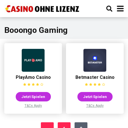
Booongo Gaming
PlayAmo Casino
Betmaster Casino
Jetzt Spielen
Jetzt Spielen
T&Cs Apply
T&Cs Apply