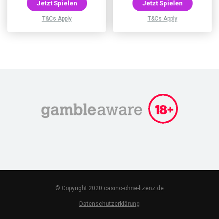
Jetzt Spielen
Jetzt Spielen
T&Cs Apply
T&Cs Apply
© Copyright 2020 casino-ohne-lizenz.de
Datenschutzerklärung