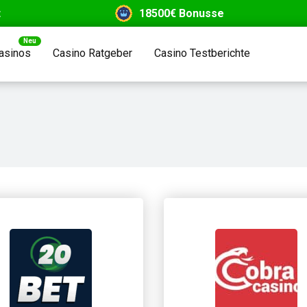
t
18500€ Bonusse
asinos
Casino Ratgeber
Casino Testberichte