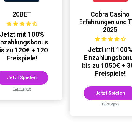
20BET
Cobra Casino
Erfahrungen und T
2025
Jetzt mit 100%
inzahlungsbonus
Jetzt mit 100
is zu 120€ + 120
Einzahlungsbon
Freispiele!
bis zu 1050€ + 3
Freispiele!
Jetzt Spielen
T&Cs Apply
Jetzt Spielen
T&Cs Apply