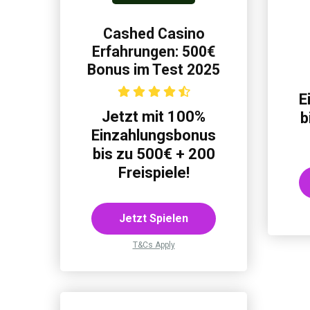
Cashed Casino
Erfahrungen: 500€
Bonus im Test 2025
E
Jetzt mit 100%
b
Einzahlungsbonus
bis zu 500€ + 200
Freispiele!
Jetzt Spielen
T&Cs Apply