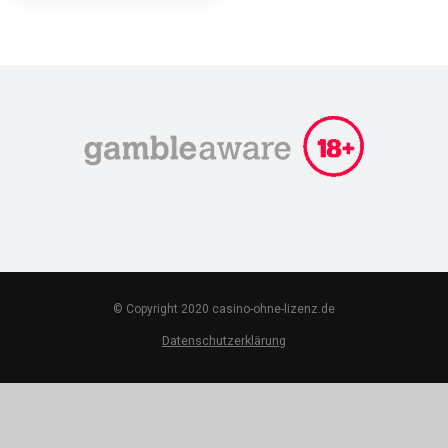
© Copyright 2020 casino-ohne-lizenz.de
Datenschutzerklärung